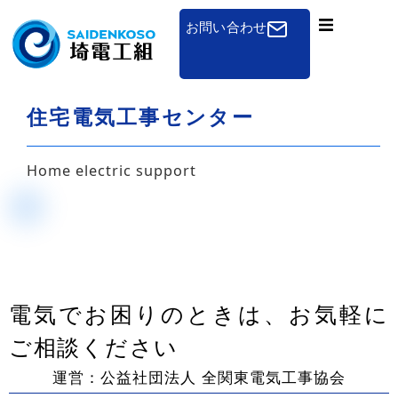
お問い合わせ
組合概要
住宅電気工事センター
一般のお客さまへ
免状申請
Home electric support
講習会
組合加入のご案内
その他
電気でお困りのときは、お気軽に
ご相談ください
お知らせ
運営：公益社団法人 全関東電気工事協会
採用について