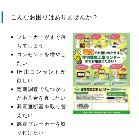
リンク
こんなお困りはありませんか？
ブレーカーがすぐ落
ちてしまう
コンセントを増やし
たい
IH用コンセントが
欲しい
定期調査で見つかっ
た不具合を直したい
漏電遮断器を取り替
えたい
感震ブレーカーを取
り付けたい