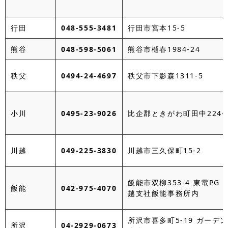
行田
048-555-3481
行田市宮本15-5
熊谷
048-598-5061
熊谷市樋春1984-24
秩父
0494-24-4697
秩父市下影森1311-5
小川
0495-23-9026
比企郡ときがわ町田中224-
川越
049-225-3830
川越市三久保町15-2
飯能市双柳353-4 東電PG
飯能
042-975-4070
越支社飯能事務所内
所沢市喜多町5-19 ガーデ
所沢
04-2929-0673