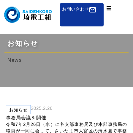
お問い合わせ
組合概要
一般のお客さまへ
お知らせ
免状申請
News
講習会
組合加入のご案内
その他
2025.2.26
お知らせ
お知らせ
事務局会議を開催
令和7年2月26日（水）に各支部事務局及び本部事務局の
職員が一同に会して、さいたま市大宮区の清水園で事務
採用について