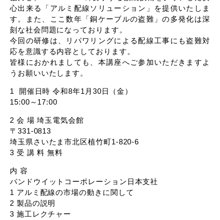
心出来る「アルミ配線ソリューション」を提供いたしま
す。また、ここ数年「銅ケーブルの盗難」の多発化は深
刻な社会問題になっております。
今回の研修は、リパワリングによる配線工事にも盗難対
応を意識する内容としており
ます。
皆様におかれましても、本講座へご参加いただきますよ
うお願いいたします。
1 開催日時 令和8年1月30日（金）
15:00～17:00
2 会 場 埼玉電気会館
〒331-0813
埼玉県さいたま市北区植竹町1-820-6
3 受 講 料 無料
内 容
パンドウイットコーポレーション日本支社
1 アルミ配線の市場の動きに関して
2 製品の説明
3 施工レクチャー